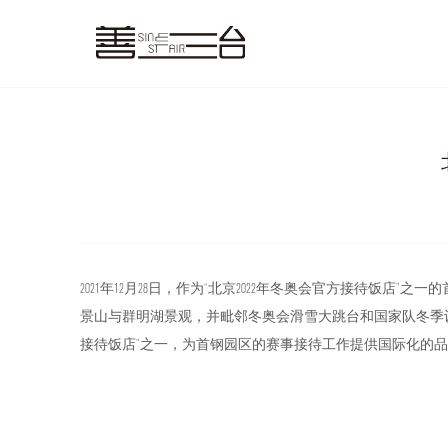
您的位置：
首页
·
新闻中心
·
公司动态
公司动态
2021年12月28日，作为“北京2022年冬奥会官方接待
景山与群明湖景观，并毗邻冬奥会滑雪大跳台和国家队冬季训练
接待饭店”之一，为首钢园区的赛事接待工作提供国际化的