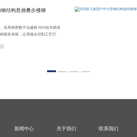
内钢结构悬挑叠步楼梯
，采用精密数字化建模与BIM技术精准
材锻造拼接，运用激光切割工艺打造
确保节点稳固，搭配隐藏式锚固系统
RE
处细节都彰显现代智造工艺的精湛与
新闻中心
关于我们
联系我们