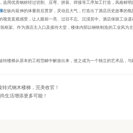
，选用优质钢材经过切割、压弯、拼装、焊接等工序加工打造，风格鲜明
梯
在纵向延伸的体量前后贯穿，灵动且大气，打造出了酒店历史故事的氛
的视觉直观感受，让人眼前一亮、过目不忘、沉浸其中。酒店保留工业遗
建筑框架。作为酒店主入口及接待大堂，楼体内部以钢铁制造的工业风为
旋转楼梯从原本的工程范畴中解放出来，使之成为一个独立的艺术品，与
“旋转式钢木楼梯，完美收官！
尚生活增添更多可能！