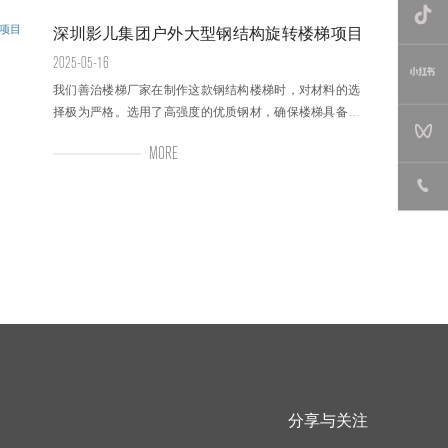
深圳影儿集团户外大型钢结构旋转楼梯项目
2025-05-16
我们善治楼梯厂家在制作这款钢结构楼梯时，对材料的选
择极为严格。选用了高强度的优质钢材，确保楼梯具备足
够的承载能力和稳定性。钢材的质量经过多道检测工序，
MORE
包括化学成分分析、力学性能测试等，保证其符合相关国
家标准和设计要求，从设计的独特创新，到工厂制作的精
益求精，再到现场安装的严谨规范，都充分体现了我们善
治楼梯厂家的综合实力，也为城市增添了一道亮丽的风景
线。
分享与关注