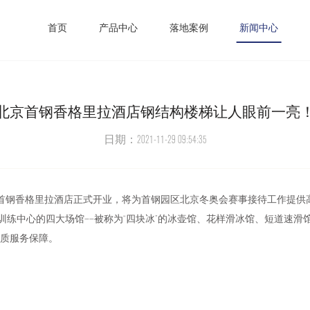
首页
产品中心
落地案例
新闻中心
苏州李公堤-卫浴展厅异形钢结构楼梯
北京首钢香格里拉酒店钢结构楼梯让人眼前一亮
日期：2021-11-29 09:54:35
饭店”之一的首钢香格里拉酒店正式开业，将为首钢园区北京冬奥会赛事接待工
中心的四大场馆——被称为“四块冰”的冰壶馆、花样滑冰馆、短道速滑馆和
品质服务保障。