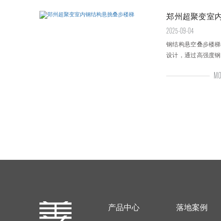
郑州超聚变室
2025-09-04
钢结构悬空叠步楼梯
设计，通过高强度钢
契合叠步模块，焊接
MO
实现悬空效果，每一
创新。
产品中心
落地案例