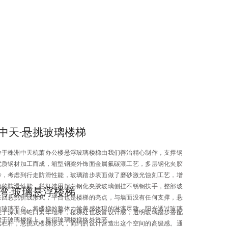
中天-悬挑玻璃楼梯
位于株洲中天杭萧办公楼悬浮玻璃楼梯由我们善治精心制作，支撑钢
优质钢材加工而成，箱型钢梁外饰面金属氟碳漆工艺，多层钢化夹胶
步，考虑到行走防滑性能，玻璃踏步表面做了磨砂激光蚀刻工艺，增
璃的防滑性能，栏杆选用超白钢化夹胶玻璃侧挂不锈钢扶手，整部玻
湾-玻璃悬浮楼梯
来回悬挑折线形式，平台也是楼梯的亮点，与墙面没有任何支撑，悬
构玻璃平台，将楼梯的整体力学美感体现的淋漓尽致，阳光透过玻璃
位于深圳湾蛇口繁华地带，楼梯处也极富设计感，透明玻璃踏步搭配
射于玻璃楼梯上，显得玻璃楼梯格外透亮。
索栏杆，悬挑式楼梯形式，简约的设计营造出这个空间的高级感。通