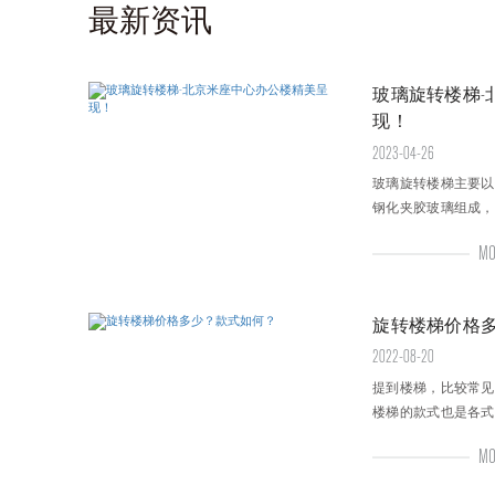
最新资讯
玻璃旋转楼梯-
现！
2023-04-26
玻璃旋转楼梯主要以
钢化夹胶玻璃组成，
相融的绚烂视觉，楼
MO
旋转楼梯价格
2022-08-20
提到楼梯，比较常见
楼梯的款式也是各式
因它造型优美、占地
MO
制一部旋转楼梯价格
特别关注的问题。