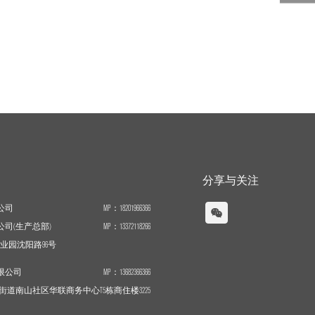
入空间后的一眼难忘有着执念般的追求，他喜欢用金属质
感的钢材可能性去组合创造层次丰富的幻境感。
分享与关注
公司
MP：18201966366
司(生产总部)
MP：13372118266
产业园沈阳路96号
限公司
MP：13682366366
街道南山社区华联商务中心T5栋商住楼3225