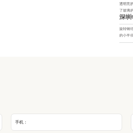
透明亮
了玻璃
深圳
空间视
旋转钢
的小半