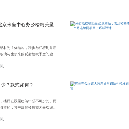
北京米座中心办公楼精美呈
钢材为主体结构，踏步与栏杆均采用
玻璃与生俱来的反射性赋予空间虚实
梯俨然成为了空间中的点睛之笔!
RE
多少？款式如何？
，楼梯在跃层建筑中必不可少的。而
各样的，其中旋转楼梯较为受欢迎，
面积小等优势受到广泛应用。那么定
RE
多少？款式如何？也就成为了许多人