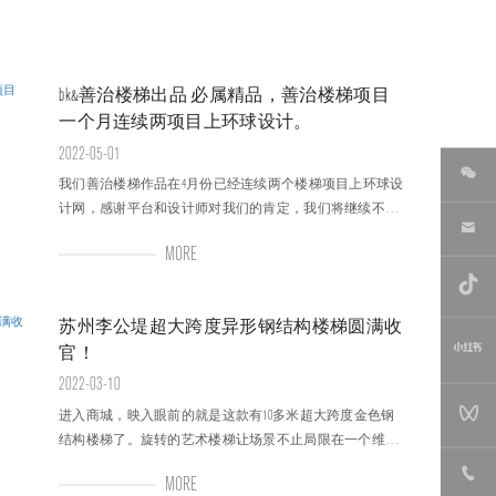
bk&善治楼梯出品 必属精品，善治楼梯项目
一个月连续两项目上环球设计。
2022-05-01
我们善治楼梯作品在4月份已经连续两个楼梯项目上环球设
计网，感谢平台和设计师对我们的肯定，我们将继续不断
改革工艺手法、用心研发与精工制作，注重品质细节，精
MORE
准要求、设定标准，精益求精追求极致，让楼梯呈现生活
与思想的启迪表达。
苏州李公堤超大跨度异形钢结构楼梯圆满收
官！
2022-03-10
进入商城，映入眼前的就是这款有10多米超大跨度金色钢
结构楼梯了。旋转的艺术楼梯让场景不止局限在一个维
度，它是两个维度之间游动而摇曳的联系点，串联起所有
MORE
的材质，统一了建筑的体块感与连续性。设计师对人们进