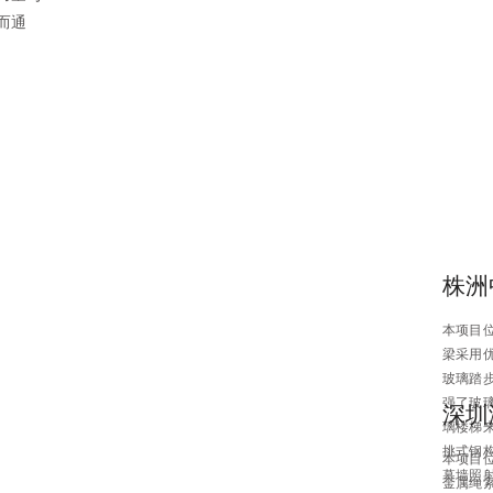
而通
株洲
本项目
梁采用
玻璃踏
强了玻
深圳
璃楼梯
挑式钢
本项目
幕墙照
金属绳