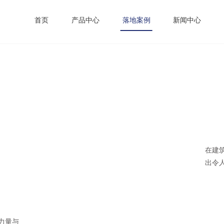
首页
产品中心
落地案例
新闻中心
苏州李公堤-卫浴展厅异形钢结构楼梯
在建
出令
力量与