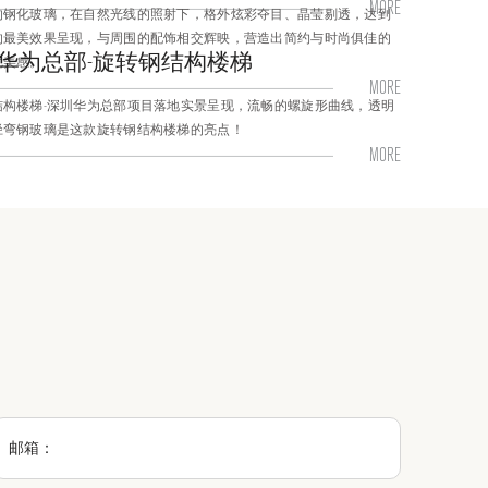
MORE
的钢化玻璃，在自然光线的照射下，格外炫彩夺目、晶莹剔透，达到
的最美效果呈现，与周围的配饰相交辉映，营造出简约与时尚俱佳的
华为总部-旋转钢结构楼梯
觉美感。
MORE
结构楼梯-深圳华为总部项目落地实景呈现，流畅的螺旋形曲线，透明
径弯钢玻璃是这款旋转钢结构楼梯的亮点！
MORE