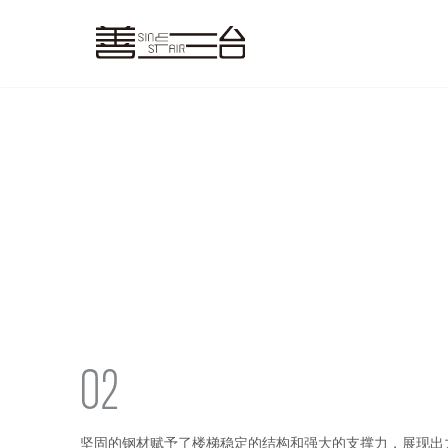
您的位置：
首页
·
落地案例
·
国内案例
02
坚固的钢材赋予了楼梯稳定的结构和强大的支撑力，展现出